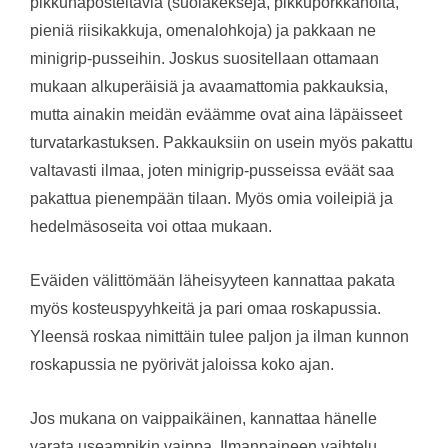
pikkunaposteltavia (suolakeksejä, pikkuporkkanoita,
pieniä riisikakkuja, omenalohkoja) ja pakkaan ne
minigrip-pusseihin. Joskus suositellaan ottamaan
mukaan alkuperäisiä ja avaamattomia pakkauksia,
mutta ainakin meidän eväämme ovat aina läpäisseet
turvatarkastuksen. Pakkauksiin on usein myös pakattu
valtavasti ilmaa, joten minigrip-pusseissa eväät saa
pakattua pienempään tilaan. Myös omia voileipiä ja
hedelmäsoseita voi ottaa mukaan.
Eväiden välittömään läheisyyteen kannattaa pakata
myös kosteuspyyhkeitä ja pari omaa roskapussia.
Yleensä roskaa nimittäin tulee paljon ja ilman kunnon
roskapussia ne pyörivät jaloissa koko ajan.
Jos mukana on vaippaikäinen, kannattaa hänelle
varata useampikin vaippa. Ilmanpaineen vaihtelu