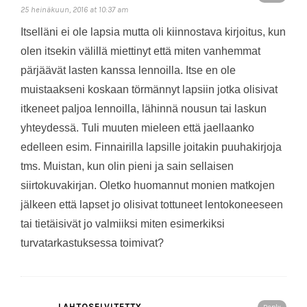
25 heinäkuun, 2016 at 10:37 am
Itselläni ei ole lapsia mutta oli kiinnostava kirjoitus, kun
olen itsekin välillä miettinyt että miten vanhemmat
pärjäävät lasten kanssa lennoilla. Itse en ole
muistaakseni koskaan törmännyt lapsiin jotka olisivat
itkeneet paljoa lennoilla, lähinnä nousun tai laskun
yhteydessä. Tuli muuten mieleen että jaellaanko
edelleen esim. Finnairilla lapsille joitakin puuhakirjoja
tms. Muistan, kun olin pieni ja sain sellaisen
siirtokuvakirjan. Oletko huomannut monien matkojen
jälkeen että lapset jo olisivat tottuneet lentokoneeseen
tai tietäisivät jo valmiiksi miten esimerkiksi
turvatarkastuksessa toimivat?
LAHTOSELVITETTY