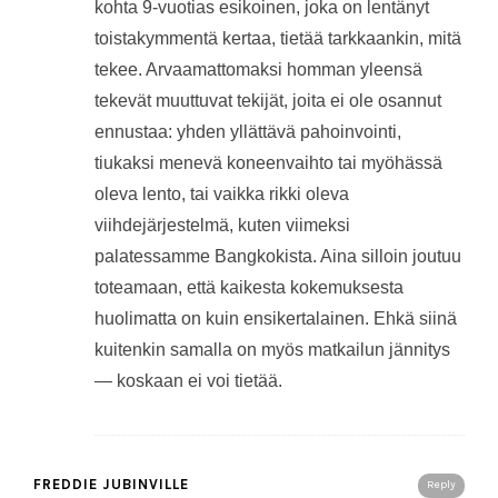
kohta 9-vuotias esikoinen, joka on lentänyt
toistakymmentä kertaa, tietää tarkkaankin, mitä
tekee. Arvaamattomaksi homman yleensä
tekevät muuttuvat tekijät, joita ei ole osannut
ennustaa: yhden yllättävä pahoinvointi,
tiukaksi menevä koneenvaihto tai myöhässä
oleva lento, tai vaikka rikki oleva
viihdejärjestelmä, kuten viimeksi
palatessamme Bangkokista. Aina silloin joutuu
toteamaan, että kaikesta kokemuksesta
huolimatta on kuin ensikertalainen. Ehkä siinä
kuitenkin samalla on myös matkailun jännitys
— koskaan ei voi tietää.
FREDDIE JUBINVILLE
Reply