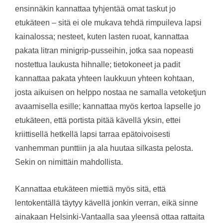
ensinnäkin kannattaa tyhjentää omat taskut jo
etukäteen – sitä ei ole mukava tehdä rimpuileva lapsi
kainalossa; nesteet, kuten lasten ruoat, kannattaa
pakata litran minigrip-pusseihin, jotka saa nopeasti
nostettua laukusta hihnalle; tietokoneet ja padit
kannattaa pakata yhteen laukkuun yhteen kohtaan,
josta aikuisen on helppo nostaa ne samalla vetoketjun
avaamisella esille; kannattaa myös kertoa lapselle jo
etukäteen, että portista pitää kävellä yksin, ettei
kriittisellä hetkellä lapsi tarraa epätoivoisesti
vanhemman punttiin ja ala huutaa silkasta pelosta.
Sekin on nimittäin mahdollista.
Kannattaa etukäteen miettiä myös sitä, että
lentokentällä täytyy kävellä jonkin verran, eikä sinne
ainakaan Helsinki-Vantaalla saa yleensä ottaa rattaita