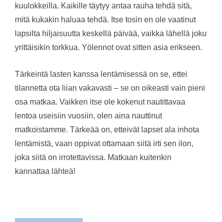
kuulokkeilla. Kaikille täytyy antaa rauha tehdä sitä,
mitä kukakin haluaa tehdä. Itse tosin en ole vaatinut
lapsilta hiljaisuutta keskellä päivää, vaikka lähellä joku
yrittäisikin torkkua. Yölennot ovat sitten asia erikseen.
Tärkeintä lasten kanssa lentämisessä on se, ettei
tilannetta ota liian vakavasti – se on oikeasti vain pieni
osa matkaa. Vaikken itse ole kokenut nautittavaa
lentoa useisiin vuosiin, olen aina nauttinut
matkoistamme. Tärkeää on, etteivät lapset ala inhota
lentämistä, vaan oppivat ottamaan siitä irti sen ilon,
joka siitä on irrotettavissa. Matkaan kuitenkin
kannattaa lähteä!