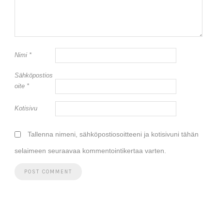
Nimi
*
Sähköpostios
oite
*
Kotisivu
Tallenna nimeni, sähköpostiosoitteeni ja kotisivuni tähän
selaimeen seuraavaa kommentointikertaa varten.