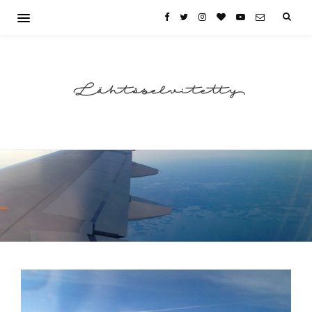
Lähtöselvitetty