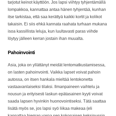
tarjotut keinot käyttöön. Jos lapsi viihtyy tyhjentämällä
lompakkoa, kannattaa antaa hänen tyhjentää, kunhan
itse tarkistaa, että saa kerättyä kaikki kortit ja kolikot
takaisin. Ei siis ehkä kannata raahata turhaan mukana
isoa kassillista leluja, kun luultavasti paras viihde
löytyy jälleen kerran jostain ihan muualta.
Pahoinvointi
Asia, joka on yllättänyt meidät lentomatkustamisessa,
on lasten pahoinvointi. Vaikka lapset voivat pahoin
autossa, on itsen hankala mieltää lentokonetta
vastaavanlaiseksi tilaksi. Ilmanpaineen vaihtelu ja
nousun ja erityisesti laskun epätasainen kyyti voivat
saada lapsen hyvinkin huonovointiseksi. Tätä saattaa
lisätä myös se, jos lapsi syö liikaa makeaa (eli
kannattaa hieman varoa sen kokonaisen keksipussin