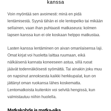
kanssa
Voin myöntää sen avoimesti: minä en pidä
lentämisestä. Syynä tähän ei ole lentopelko tai mikään
sellainen, vaan ihan puhtaasti matkaseura: kolmen
lapsen kanssa kun ei ole koskaan helppo matkustaa.
Lasten kanssa lentäminen on aivan omanlaisensa laji.
Omat kirjat voi huoletta laittaa ruumaan, eikä
nälkäisenä kannata koneeseen astua, sillä ruoat
jäävät todennäköisesti syömättä. Tai ainakin joku muu
on napsinut annoksesta kaikki herkkupalat, kun on
jättänyt oman ruokansa lähes koskematta.
Lentomatkoista kuitenkin voi selvitä hengissä, kun
valmistautuu niihin huolella.
Matkakohde ja matka-aika