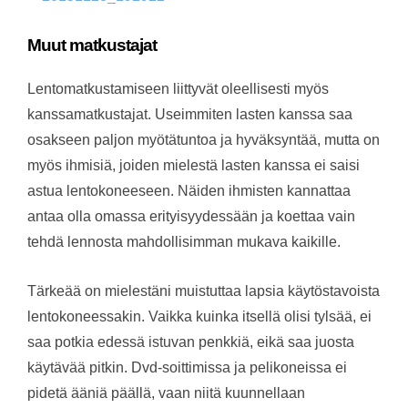
Muut matkustajat
Lentomatkustamiseen liittyvät oleellisesti myös
kanssamatkustajat. Useimmiten lasten kanssa saa
osakseen paljon myötätuntoa ja hyväksyntää, mutta on
myös ihmisiä, joiden mielestä lasten kanssa ei saisi
astua lentokoneeseen. Näiden ihmisten kannattaa
antaa olla omassa erityisyydessään ja koettaa vain
tehdä lennosta mahdollisimman mukava kaikille.
Tärkeää on mielestäni muistuttaa lapsia käytöstavoista
lentokoneessakin. Vaikka kuinka itsellä olisi tylsää, ei
saa potkia edessä istuvan penkkiä, eikä saa juosta
käytävää pitkin. Dvd-soittimissa ja pelikoneissa ei
pidetä ääniä päällä, vaan niitä kuunnellaan