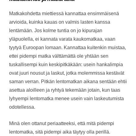
Matkakohdetta miettiessä kannattaa ensimmäisenä
arvioida, kuinka kauas on valmis lasten kanssa
lentämään. Jos kolme tuntia on jo kipurajan
yläpuolella, ei kannata varata kaukomatkaa, vaan
tyytyä Euroopan lomaan. Kannattaa kuitenkin muistaa,
ettei pidempi matka välttämättä ole yhtään sen
tuskallisempi kuin keskipitkäkään: usein hankalimpia
ovat juuri nousut ja laskut, jotka molemmissa kestävät
saman verran. Pitkän lentomatkan aikana sentään ehtii
asettua aloilleen ja ryhtyä tekemään jotain, kun taas
lyhyempi lentomatka menee usein vain laskeutumista
odotellessa.
Minä olen ottanut periaatteeksi, että mitä pidempi
lentomatka, sitä pidempi aika täytyy olla perillä.