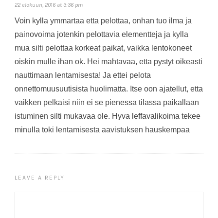
22 elokuun, 2016 at 3:36 pm
Voin kylla ymmartaa etta pelottaa, onhan tuo ilma ja
painovoima jotenkin pelottavia elementteja ja kylla
mua silti pelottaa korkeat paikat, vaikka lentokoneet
oiskin mulle ihan ok. Hei mahtavaa, etta pystyt oikeasti
nauttimaan lentamisesta! Ja ettei pelota
onnettomuusuutisista huolimatta. Itse oon ajatellut, etta
vaikken pelkaisi niin ei se pienessa tilassa paikallaan
istuminen silti mukavaa ole. Hyva leffavalikoima tekee
minulla toki lentamisesta aavistuksen hauskempaa
LEAVE A REPLY