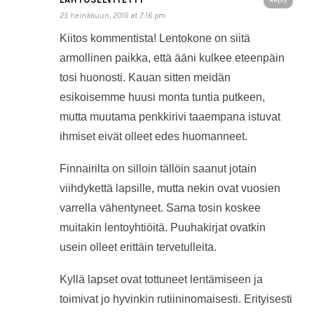
Reply
25 heinäkuun, 2016 at 7:16 pm
Kiitos kommentista! Lentokone on siitä
armollinen paikka, että ääni kulkee eteenpäin
tosi huonosti. Kauan sitten meidän
esikoisemme huusi monta tuntia putkeen,
mutta muutama penkkirivi taaempana istuvat
ihmiset eivät olleet edes huomanneet.
Finnairilta on silloin tällöin saanut jotain
viihdykettä lapsille, mutta nekin ovat vuosien
varrella vähentyneet. Sama tosin koskee
muitakin lentoyhtiöitä. Puuhakirjat ovatkin
usein olleet erittäin tervetulleita.
Kyllä lapset ovat tottuneet lentämiseen ja
toimivat jo hyvinkin rutiininomaisesti. Erityisesti