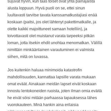
sujuvat hyvin, kun taas toiset ovat yhtä painajaista
alusta loppuun. Hyvä puoli on se, ettei sinun
luultavasti tarvitse tavata kanssamatkustajiasi enää
koskaan (paitsi, jos olet lähtenyt pakettimatkalle, ja
olette kaikki majoittuneet samaan hotelliin), ja
toivottavasti olet muistanut varata tarpeeksi pitkän
loman, jotta itsekin ehdit unohtaa menomatkan. Välillä
nimittäin minkäänlainen varautuminen ei valmista
siihen, mitä on luvassa.
Jos kuitenkin haluaa minimoida katastrofin
mahdollisuuden, kannattaa lapsille varata mukaan
omat eväät. Ainakaan meidän lapset eivät koskaan
innostu lentokoneiden ruoista, joten ilman omia eväitä
he eivät söisi mitään parhaassa tapauksessa lähes
vuorokauteen. Minä hankin aina erilaisia