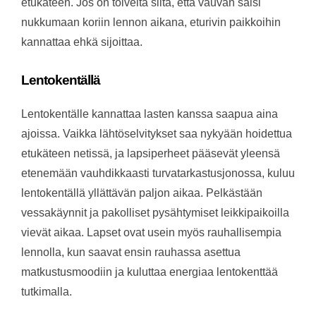
etukäteen. Jos on toiveita siitä, että vauvan saisi
nukkumaan koriin lennon aikana, eturivin paikkoihin
kannattaa ehkä sijoittaa.
Lentokentällä
Lentokentälle kannattaa lasten kanssa saapua aina
ajoissa. Vaikka lähtöselvitykset saa nykyään hoidettua
etukäteen netissä, ja lapsiperheet pääsevät yleensä
etenemään vauhdikkaasti turvatarkastusjonossa, kuluu
lentokentällä yllättävän paljon aikaa. Pelkästään
vessakäynnit ja pakolliset pysähtymiset leikkipaikoilla
vievät aikaa. Lapset ovat usein myös rauhallisempia
lennolla, kun saavat ensin rauhassa asettua
matkustusmoodiin ja kuluttaa energiaa lentokenttää
tutkimalla.