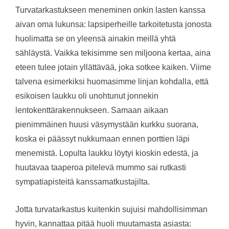
Turvatarkastukseen meneminen onkin lasten kanssa
aivan oma lukunsa: lapsiperheille tarkoitetusta jonosta
huolimatta se on yleensä ainakin meillä yhtä
sähläystä. Vaikka tekisimme sen miljoona kertaa, aina
eteen tulee jotain yllättävää, joka sotkee kaiken. Viime
talvena esimerkiksi huomasimme linjan kohdalla, että
esikoisen laukku oli unohtunut jonnekin
lentokenttärakennukseen. Samaan aikaan
pienimmäinen huusi väsymystään kurkku suorana,
koska ei päässyt nukkumaan ennen porttien läpi
menemistä. Lopulta laukku löytyi kioskin edestä, ja
huutavaa taaperoa pitelevä mummo sai rutkasti
sympatiapisteitä kanssamatkustajilta.
Jotta turvatarkastus kuitenkin sujuisi mahdollisimman
hyvin, kannattaa pitää huoli muutamasta asiasta: