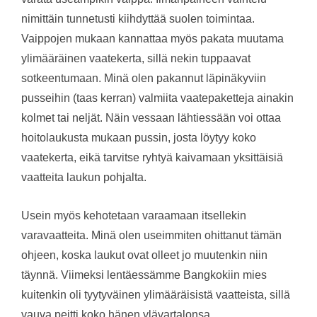
nimittäin tunnetusti kiihdyttää suolen toimintaa.
Vaippojen mukaan kannattaa myös pakata muutama
ylimääräinen vaatekerta, sillä nekin tuppaavat
sotkeentumaan. Minä olen pakannut läpinäkyviin
pusseihin (taas kerran) valmiita vaatepaketteja ainakin
kolmet tai neljät. Näin vessaan lähtiessään voi ottaa
hoitolaukusta mukaan pussin, josta löytyy koko
vaatekerta, eikä tarvitse ryhtyä kaivamaan yksittäisiä
vaatteita laukun pohjalta.
Usein myös kehotetaan varaamaan itsellekin
varavaatteita. Minä olen useimmiten ohittanut tämän
ohjeen, koska laukut ovat olleet jo muutenkin niin
täynnä. Viimeksi lentäessämme Bangkokiin mies
kuitenkin oli tyytyväinen ylimääräisistä vaatteista, sillä
vauva peitti koko hänen ylävartalonsa