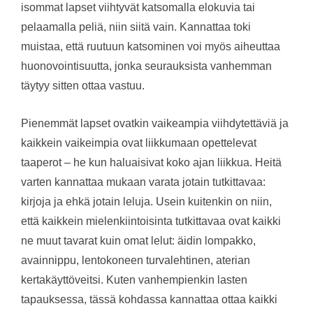
isommat lapset viihtyvät katsomalla elokuvia tai
pelaamalla peliä, niin siitä vain. Kannattaa toki
muistaa, että ruutuun katsominen voi myös aiheuttaa
huonovointisuutta, jonka seurauksista vanhemman
täytyy sitten ottaa vastuu.
Pienemmät lapset ovatkin vaikeampia viihdytettäviä ja
kaikkein vaikeimpia ovat liikkumaan opettelevat
taaperot – he kun haluaisivat koko ajan liikkua. Heitä
varten kannattaa mukaan varata jotain tutkittavaa:
kirjoja ja ehkä jotain leluja. Usein kuitenkin on niin,
että kaikkein mielenkiintoisinta tutkittavaa ovat kaikki
ne muut tavarat kuin omat lelut: äidin lompakko,
avainnippu, lentokoneen turvalehtinen, aterian
kertakäyttöveitsi. Kuten vanhempienkin lasten
tapauksessa, tässä kohdassa kannattaa ottaa kaikki