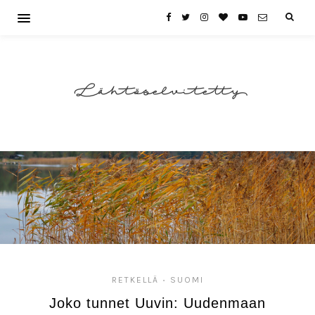
Lähtöselvitetty
RETKELLÄ
SUOMI
•
Joko tunnet Uuvin: Uudenmaan