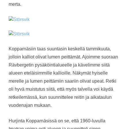
merta.
Kopparnäsiin taas suuntasin keskellä tammikuuta,
jolloin kalliot olivat lumen peittämät. Ajoimme suoraan
Rävbergetin pysäköintialueelle ja kävelimme siitä
alueen eteläisimmille kallioille. Näkymät hyiselle
merelle ja lumen peittämiin saariin olivat upeat. Retki
oli hyvä muistutus siitä, että myös talvella voi käydä
retkeilemässä, kun suunnittelee reitin ja aikataulun
vuodenajan mukaan.
Hurjinta Kopparnäsissä on se, että 1960-luvulla
Imatran voima osti alueen ja suunnitteli sinne