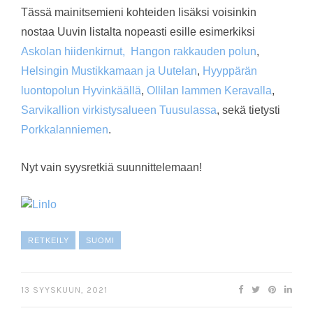
Tässä mainitsemieni kohteiden lisäksi voisinkin
nostaa Uuvin listalta nopeasti esille esimerkiksi
Askolan hiidenkirnut,
Hangon rakkauden polun
,
Helsingin Mustikkamaan ja Uutelan
,
Hyyppärän
luontopolun Hyvinkäällä
,
Ollilan lammen Keravalla
,
Sarvikallion virkistysalueen Tuusulassa
, sekä tietysti
Porkkalanniemen
.
Nyt vain syysretkiä suunnittelemaan!
RETKEILY
SUOMI
13 SYYSKUUN, 2021