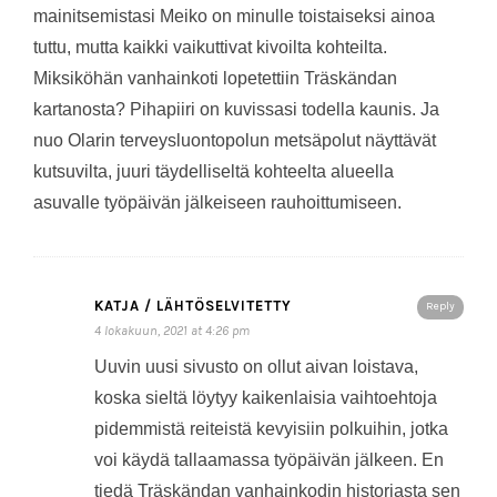
mainitsemistasi Meiko on minulle toistaiseksi ainoa
tuttu, mutta kaikki vaikuttivat kivoilta kohteilta.
Miksiköhän vanhainkoti lopetettiin Träskändan
kartanosta? Pihapiiri on kuvissasi todella kaunis. Ja
nuo Olarin terveysluontopolun metsäpolut näyttävät
kutsuvilta, juuri täydelliseltä kohteelta alueella
asuvalle työpäivän jälkeiseen rauhoittumiseen.
KATJA / LÄHTÖSELVITETTY
Reply
4 lokakuun, 2021 at 4:26 pm
Uuvin uusi sivusto on ollut aivan loistava,
koska sieltä löytyy kaikenlaisia vaihtoehtoja
pidemmistä reiteistä kevyisiin polkuihin, jotka
voi käydä tallaamassa työpäivän jälkeen. En
tiedä Träskändan vanhainkodin historiasta sen