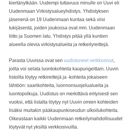
kiertänytkään. Uudempi tuttavuus minulle on Uuvi eli
Uudenmaan Virkistysalueyhdistys. Yhdistyksen
jäsenenä on 19 Uudenmaan kuntaa sekä viisi
tukijäsentä, joiden joukossa ovat mm. Uudenmaan
liitto ja Suomen latu. Yhdistys pitää yllä kuntien
alueella olevia virkistysalueita ja retkeilyreittejä.
Parasta Uuvissa ovat sen
uudistuneet verkkosivut
,
joilta voi selata luontokohteita kaupungeittain. Uuvin
listoilta löytyy retkireittejä ja -kohteita jokaiseen
lähtöön: saarikohteita, luonnonsuojelualueita ja
luontopolkuja. Uudistus on merkittävä erityisesti sen
vuoksi, että listalta löytyy nyt Uuvin omien kohteiden
lisäksi muitakin pääkaupunkiseudun ulkoilukohteita.
Oikeastaan kaikki Uudenmaan retkeilymahdollisuudet
löytyvät nyt yksiltä verkkosivuilta.