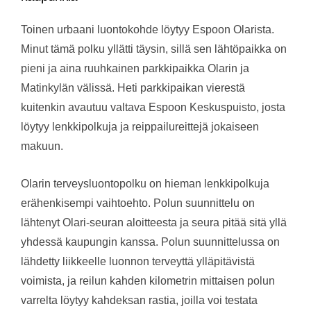
Toinen urbaani luontokohde löytyy Espoon Olarista.
Minut tämä polku yllätti täysin, sillä sen lähtöpaikka on
pieni ja aina ruuhkainen parkkipaikka Olarin ja
Matinkylän välissä. Heti parkkipaikan vierestä
kuitenkin avautuu valtava Espoon Keskuspuisto, josta
löytyy lenkkipolkuja ja reippailureittejä jokaiseen
makuun.
Olarin terveysluontopolku on hieman lenkkipolkuja
erähenkisempi vaihtoehto. Polun suunnittelu on
lähtenyt Olari-seuran aloitteesta ja seura pitää sitä yllä
yhdessä kaupungin kanssa. Polun suunnittelussa on
lähdetty liikkeelle luonnon terveyttä ylläpitävistä
voimista, ja reilun kahden kilometrin mittaisen polun
varrelta löytyy kahdeksan rastia, joilla voi testata