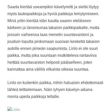
Saarta kiertää useampikin kävelyreitti ja sieltä löytyy
myös taukopaikkoja ja hyviä paikkoja leiriytymiseen.
Minä yritin kiertää idän kautta saaren eteläiseen
kärkeen ja länsireunaa takaisin parkkipaikalle, mutta
jossain vaiheessa taas menetin suuntavaistoni ja
jouduin lopulta pinkomaan suoraan keskeltä takaisin
autolle ennen pimeän saapumista. Linlo ei ole suuri
paikka, mutta joka suuntaan mutkitteleva rantaviiva
heittää suuntavaiston helposti päälaelleen, joten
kannattaa aina välillä vilkaista oikeaa suuntaa.
Linlo on kuitenkin paikka, mihin haluaisin ehdottomasti
lähteä telttailemaan. Näin lyhyen kävelyn aikana
monia upeita paikkoja teltalle.