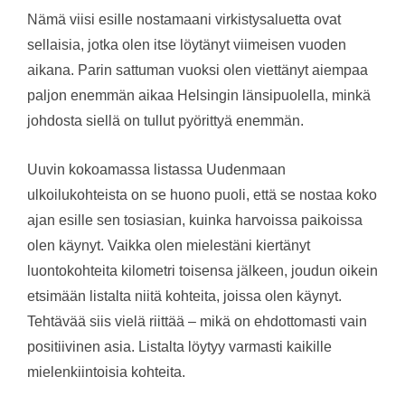
Nämä viisi esille nostamaani virkistysaluetta ovat
sellaisia, jotka olen itse löytänyt viimeisen vuoden
aikana. Parin sattuman vuoksi olen viettänyt aiempaa
paljon enemmän aikaa Helsingin länsipuolella, minkä
johdosta siellä on tullut pyörittyä enemmän.
Uuvin kokoamassa listassa Uudenmaan
ulkoilukohteista on se huono puoli, että se nostaa koko
ajan esille sen tosiasian, kuinka harvoissa paikoissa
olen käynyt. Vaikka olen mielestäni kiertänyt
luontokohteita kilometri toisensa jälkeen, joudun oikein
etsimään listalta niitä kohteita, joissa olen käynyt.
Tehtävää siis vielä riittää – mikä on ehdottomasti vain
positiivinen asia. Listalta löytyy varmasti kaikille
mielenkiintoisia kohteita.