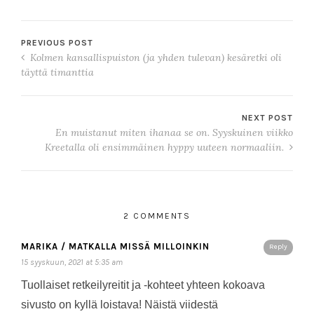
PREVIOUS POST
Kolmen kansallispuiston (ja yhden tulevan) kesäretki oli
täyttä timanttia
NEXT POST
En muistanut miten ihanaa se on. Syyskuinen viikko
Kreetalla oli ensimmäinen hyppy uuteen normaaliin.
2 COMMENTS
MARIKA / MATKALLA MISSÄ MILLOINKIN
Reply
15 syyskuun, 2021 at 5:35 am
Tuollaiset retkeilyreitit ja -kohteet yhteen kokoava
sivusto on kyllä loistava! Näistä viidestä