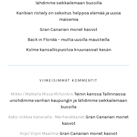
lähdimme seikkailemaan bussilla
Karibian risteily on sekoitus helppoa elämää ja uusia
maisemia
Gran Canarian monet kasvot
Back in Florida – mutta uusilla mausteilla
Kolme kansallispuistoa kruunasivat kesän
VIIMEISIMMÄT KOMMENTIT
Mikko / Matkalla Missä Milloinkin
:
Teinin kanssa Tallinnassa:
unohdimme vanhan kaupungin ja lähdimme seikkailemaan
bussilla
Kaksi viikkoa Kanarialla - Meriharakka.net
:
Gran Canarian monet
kasvot
Virpi/ Virpin Maailma
:
Gran Canarian monet kasvot