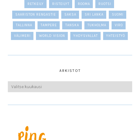
RETKEILY
RISTEILYT
ROOMA
RUOTSI
SAARISTON RENGASTIE
SAKSA
SRI LANKA
SUOMI
TALLINNA
TAMPERE
TANSKA
TUKHOLMA
VIRO
VÄLIMERI
WORLD VISION
YHDYSVALLAT
YHTEISTYÖ
ARKISTOT