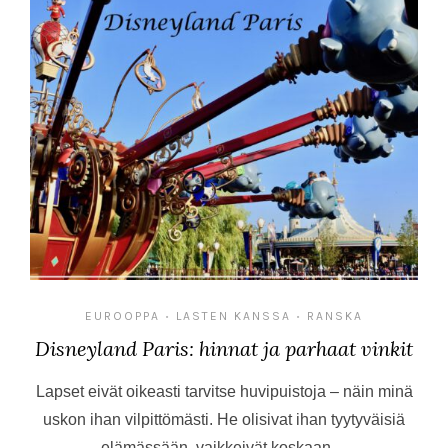
EUROOPPA
LASTEN KANSSA
RANSKA
•
•
Disneyland Paris: hinnat ja parhaat vinkit
Lapset eivät oikeasti tarvitse huvipuistoja – näin minä
uskon ihan vilpittömästi. He olisivat ihan tyytyväisiä
elämässään, vaikkeivät koskaan…