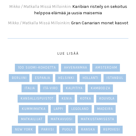
Mikko / Matkalla Missä Milloinkin
:
Karibian risteily on sekoitus
helppoa elämää ja uusia maisemia
Mikko / Matkalla Missä Milloinkin
:
Gran Canarian monet kasvot
LUE LISÄÄ
100 SUOMI-KOHDETTA
AHVENANMAA
AMSTERDAM
BERLIINI
ESPANJA
HELSINKI
HOLLANTI
ISTANBUL
ITALIA
ITÄ-VIRO
KALPITIYA
KAMBODZA
KANSALLISPUISTOT
KENIA
KOTKA
KOUVOLA
KUMMIMATKA
LAPPI
LEGOLAND
MADEIRA
MATKAILIJAT
MATKAVUOSI
MATKUSTAMISESTA
NEW YORK
PARIISI
PUOLA
RANSKA
REPOVESI