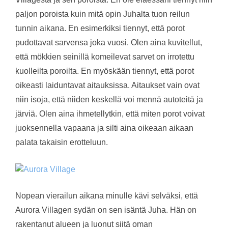
paljon poroista kuin mitä opin Juhalta tuon reilun
tunnin aikana. En esimerkiksi tiennyt, että porot
pudottavat sarvensa joka vuosi. Olen aina kuvitellut,
että mökkien seinillä komeilevat sarvet on irrotettu
kuolleilta poroilta. En myöskään tiennyt, että porot
oikeasti laiduntavat aitauksissa. Aitaukset vain ovat
niin isoja, että niiden keskellä voi mennä autoteitä ja
järviä. Olen aina ihmetellytkin, että miten porot voivat
juoksennella vapaana ja silti aina oikeaan aikaan
palata takaisin erotteluun.
Nopean vierailun aikana minulle kävi selväksi, että
Aurora Villagen sydän on sen isäntä Juha. Hän on
rakentanut alueen ja luonut siitä oman