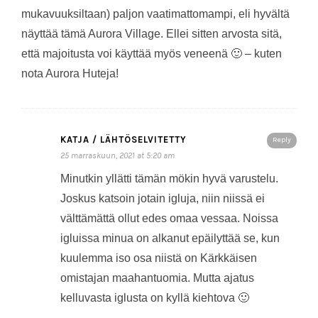
mukavuuksiltaan) paljon vaatimattomampi, eli hyvältä
näyttää tämä Aurora Village. Ellei sitten arvosta sitä,
että majoitusta voi käyttää myös veneenä 🙂 – kuten
nota Aurora Huteja!
KATJA / LÄHTÖSELVITETTY
Reply
25 marraskuun, 2021 at 5:20 am
Minutkin yllätti tämän mökin hyvä varustelu.
Joskus katsoin jotain igluja, niin niissä ei
välttämättä ollut edes omaa vessaa. Noissa
igluissa minua on alkanut epäilyttää se, kun
kuulemma iso osa niistä on Kärkkäisen
omistajan maahantuomia. Mutta ajatus
kelluvasta iglusta on kyllä kiehtova 🙂