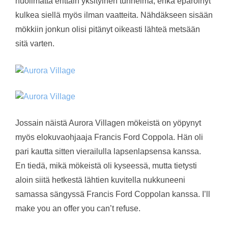
huolimatta erittäin yksityinen tunnelma, enkä epäröinyt
kulkea siellä myös ilman vaatteita. Nähdäkseen sisään
mökkiin jonkun olisi pitänyt oikeasti lähteä metsään
sitä varten.
Jossain näistä Aurora Villagen mökeistä on yöpynyt
myös elokuvaohjaaja Francis Ford Coppola. Hän oli
pari kautta sitten vierailulla lapsenlapsensa kanssa.
En tiedä, mikä mökeistä oli kyseessä, mutta tietysti
aloin siitä hetkestä lähtien kuvitella nukkuneeni
samassa sängyssä Francis Ford Coppolan kanssa. I’ll
make you an offer you can’t refuse.