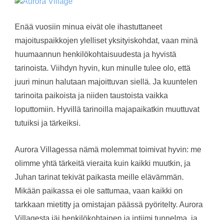
Enää vuosiin minua eivät ole ihastuttaneet
majoituspaikkojen ylelliset yksityiskohdat, vaan minä
huumaannun henkilökohtaisuudesta ja hyvistä
tarinoista. Viihdyn hyvin, kun minulle tulee olo, että
juuri minun halutaan majoittuvan siellä. Ja kuuntelen
tarinoita paikoista ja niiden taustoista vaikka
loputtomiin. Hyvillä tarinoilla majapaikatkin muuttuvat
tutuiksi ja tärkeiksi.
Aurora Villagessa nämä molemmat toimivat hyvin: me
olimme yhtä tärkeitä vieraita kuin kaikki muutkin, ja
Juhan tarinat tekivät paikasta meille elävämmän.
Mikään paikassa ei ole sattumaa, vaan kaikki on
tarkkaan mietitty ja omistajan päässä pyöritelty. Aurora
Villagesta jäi henkilökohtainen ja intiimi tunnelma, ja