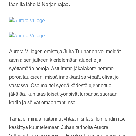
läänillä lähellä Norjan rajaa.
Aurora Villagen omistaja Juha Tuunanen vei meidät
aamiaisen jälkeen kiertelemään alueelle ja
syöttämään poroja. Astuimme jäkäläkoreinemme
poroaitaukseen, missä innokkaat sarvipäät olivat jo
vastassa. Osa malttoi syödä kädestä ojennettua
jäkälää, kun taas toiset työnsivät turpansa suoraan
koriin ja söivät omaan tahtiinsa.
Tämä ei minua haitannut yhtään, sillä silloin ehdin itse
keskittyä kuuntelemaan Juhan tarinoita Aurora
Villagesta ja sen poroista. En ole eläessäni tiennyt niin