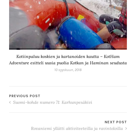
Kotiinpaluu koskien ja kartanoiden kautta – KotHam
Adventure esitteli uusia puolia Kotkan ja Haminan seudusta
10 syyskuun, 2018
PREVIOUS POST
Suomi-kohde numero 71: Karhunpesäkivi
NEXT POST
Rovaniemi yllätti aktiviteeteilla ja ravintoloilla