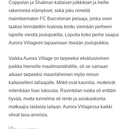
Coppolan ja Shakiran kaltaiset julkkikset ja heille
rakennetut elämykset, sekä joku nimeltä
mainitsematon FC Barcelonan pelaaja, jonka oven
taakse lennätettiin Ivalosta tonttu viemään perheen
lapsille viestiä joulupukilta. Lopulta koko perhe saapui
Aurora Villageen tapaamaan itseään joulupukkia.
Vaikka Aurora Village on tarpeeksi eksklusiivinen
paikka hienoille maailmantähdille, oli se samaan
aikaan tarpeeksi maanläheinen myös minun
kaltaiselleni tallaajalle. Mökit ovat kauniita, mutteivät
mitenkään liian luksusta. Ravintolan ruoka oli erittäin
hyvää, mutta tunnelma oli rento ja asiakaskunta
matkaajia laidasta laitaan. Aurora Villagessa kaikki
olivat tasa-arvoisia.