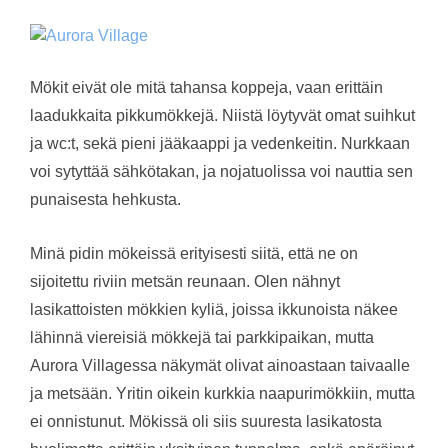
Mökit eivät ole mitä tahansa koppeja, vaan erittäin
laadukkaita pikkumökkejä. Niistä löytyvät omat suihkut
ja wc:t, sekä pieni jääkaappi ja vedenkeitin. Nurkkaan
voi sytyttää sähkötakan, ja nojatuolissa voi nauttia sen
punaisesta hehkusta.
Minä pidin mökeissä erityisesti siitä, että ne on
sijoitettu riviin metsän reunaan. Olen nähnyt
lasikattoisten mökkien kyliä, joissa ikkunoista näkee
lähinnä viereisiä mökkejä tai parkkipaikan, mutta
Aurora Villagessa näkymät olivat ainoastaan taivaalle
ja metsään. Yritin oikein kurkkia naapurimökkiin, mutta
ei onnistunut. Mökissä oli siis suuresta lasikatosta