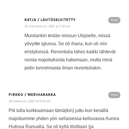
KATJA / LÄHTÖSELVITETTY
Reply
25 marraskuun, 2021 at 5:16 am
Muistankin teidän reissun Utsjoelle, missä
yövyitte iglussa. Se oli ihana, kun oli niin
eristyksissä. Revontulia lähes kaikki lähtevät
noista majoituksista hakemaan, mutta minä
pidin tunnelmasta ilman revontuliakin.
PIRKKO / MERIHARAKKA
Reply
30 lokakuun, 2021 at 9:54 am
Piti tulla kurkkaamaan tämä(kin) juttu kun kesällä
majoituimme yhden yön sellaisessa kelluvassa Aurora
Hutissa Ranualla. Se oli kyllä tiloiltaan (ja