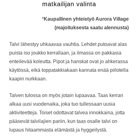
matkailijan valinta
*
Kaupallinen yhteistyö Aurora Village
(majoituksesta saatu alennusta)
Talvi lähestyy uhkaavaa vauhtia. Lehdet putoavat alas
puista iso joukko kerrallaan, ja ilmassa on pakkasia
enteilevää koleutta. Pipot ja hanskat ovat jo ahkerassa
käytössä, eikä toppatakkiakaan kannata enää piilotella
kaapin nurkkaan.
Talven tulossa on myös jotain lupaavaa. Taas kerran
alkaa uusi vuodenaika, joka tuo tullessaan uusia
aktiviteetteja. Toiset odottavat talvea innokkaina, jotta
pääsevät talvilajien pariin, kun taas osalle talvi on
lupaus hitaammasta elämästä ja hyggeilystä.