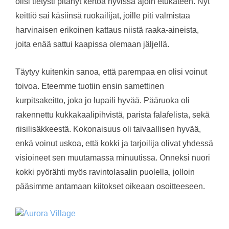
olisi tietysti pitänyt kertoa hyvissä ajoin etukäteen. Nyt
keittiö sai käsiinsä ruokailijat, joille piti valmistaa
harvinaisen erikoinen kattaus niistä raaka-aineista,
joita enää sattui kaapissa olemaan jäljellä.
Täytyy kuitenkin sanoa, että parempaa en olisi voinut
toivoa. Eteemme tuotiin ensin samettinen
kurpitsakeitto, joka jo lupaili hyvää. Pääruoka oli
rakennettu kukkakaalipihvistä, parista falafelista, sekä
riisilisäkkeestä. Kokonaisuus oli taivaallisen hyvää,
enkä voinut uskoa, että kokki ja tarjoilija olivat yhdessä
visioineet sen muutamassa minuutissa. Onneksi nuori
kokki pyörähti myös ravintolasalin puolella, jolloin
pääsimme antamaan kiitokset oikeaan osoitteeseen.