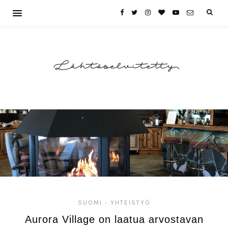
Lähtöselvitetty
SUOMI
YHTEISTYÖ
•
Aurora Village on laatua arvostavan