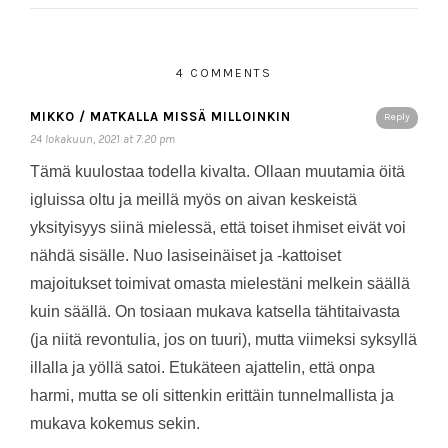
4 COMMENTS
MIKKO / MATKALLA MISSÄ MILLOINKIN
Reply
24 lokakuun, 2021 at 7:20 pm
Tämä kuulostaa todella kivalta. Ollaan muutamia öitä
igluissa oltu ja meillä myös on aivan keskeistä
yksityisyys siinä mielessä, että toiset ihmiset eivät voi
nähdä sisälle. Nuo lasiseinäiset ja -kattoiset
majoitukset toimivat omasta mielestäni melkein säällä
kuin säällä. On tosiaan mukava katsella tähtitaivasta
(ja niitä revontulia, jos on tuuri), mutta viimeksi syksyllä
illalla ja yöllä satoi. Etukäteen ajattelin, että onpa
harmi, mutta se oli sittenkin erittäin tunnelmallista ja
mukava kokemus sekin.